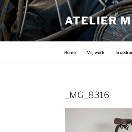
Ga
naar
ATELIER M
de
inhoud
Home
Vrij werk
In opdra
_MG_8316