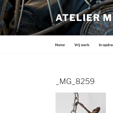
Ga
naar
ATELIER M
de
inhoud
Home
Vrij werk
In opdra
_MG_8259