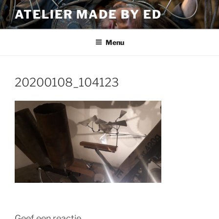
Ga
ATELIER MADE BY ED
naar
de
inhoud
Menu
20200108_104123
Geef een reactie