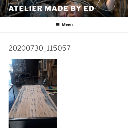
Ga
ATELIER MADE BY ED
naar
de
inhoud
Menu
20200730_115057