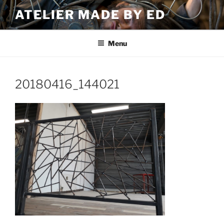
Ga
ATELIER MADE BY ED
naar
de
inhoud
Menu
20180416_144021